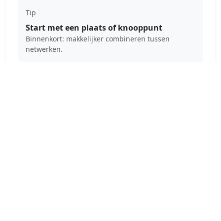
Tip
Start met een plaats of knooppunt
Binnenkort: makkelijker combineren tussen
netwerken.
Ook onderweg gebruiken
Download de RouteNetwerk app voor navigatie en
route-informatie.