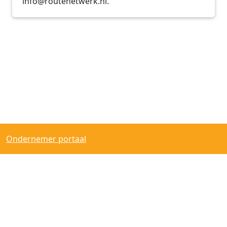
info@routenetwerk.nl.
Ondernemer portaal
© 2026 - RouteNetwerk |
Disclaimer
|
Privacybeleid
|